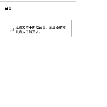
留言
這篇文章不開放留言。請連絡網站
品牌Pando与BBL达成合作
VGI 向 Fanslink
負責人了解更多。
MB
我们是Fanslink
视频展示
BTS Group
我们的故事
使命与愿景
我们的管理团队
合作伙伴与客户